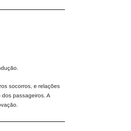
ndução.
ros socorros, e relações
o dos passageiros. A
ovação.