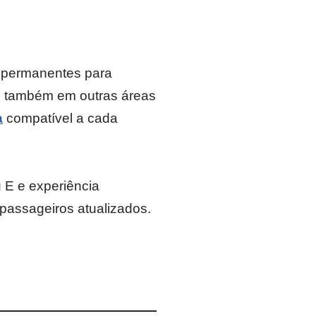
e permanentes para
as também em outras áreas
a
compatível a cada
u E e experiência
passageiros atualizados.