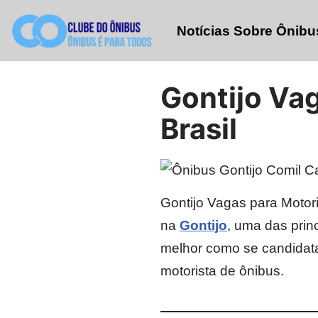
Notícias Sobre Ônibu
Pular
para
o
Gontijo Va
conteúdo
Brasil
Gontijo Vagas para Motor
na
Gontijo
, uma das pri
melhor como se candidata
motorista de ônibus.